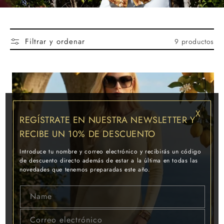
Filtrar y ordenar
9 productos
X
REGÍSTRATE EN NUESTRA NEWSLETTER Y
RECIBE UN 10% DE DESCUENTO
Introduce tu nombre y correo electrónico y recibirás un código
de descuento directo además de estar a la última en todas las
Vestido Flecos
novedades que tenemos preparadas este año.
Precio
Name
habitual
Precio
€129,00 EUR
de
Correo electrónico
oferta