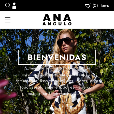
Ir
(
0
)
Items
directamente
al contenido
BIENVENIDAS
¡Sumérgete en nuestra colección de
maravillas! Desde prendas vibrantes hasta
estampadas, lisas y con tejidos ligeros, pero
todo, absolutamente todo, es made con
mucho pero que mucho GLAM!